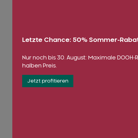
Musa Ucar
Letzte Chance: 50% Sommer-Rabat
Key Account Manager
Nur noch bis 30. August: Maximale DOOH
halben Preis.
Jetzt profitieren