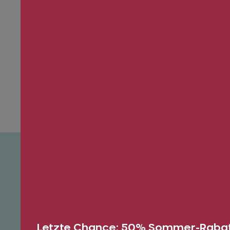
Ein zentraler Ort, an dem Bern
zusammenkommt
Der PostParc liegt direkt über dem
Hauptbahnhof Bern – einer der
Letzte Chance: 50% Sommer-Rabat