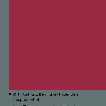
damit unsere Kommunikation gezielt
an Passantinnen und Passanten zu
richten und fügen sich nahtlos in die
Umgebung ein. Das passt perfekt zu
unserer Innovations- und
Digitalisierungsstrategie. Mit
Livesystems haben wir einen Partner,
der unsere Vision von einem
modernen, vernetzten Standort teilt.
Raphael Bratschi, Leiter Produktmanagement
und Geschäftsentwicklung Werbung der
Schweizerischen Post
Fakten zum Standort
Ort:
PostParc, Bern (direkt über dem
Hauptbahnhof)