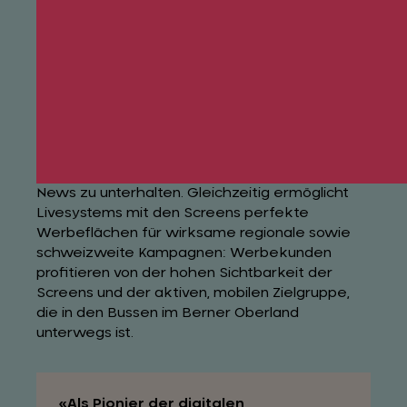
Bruttokontakte pro Jahr. Auf den 15 Linien
durchs Berner Oberland sind täglich
unterschiedlichste Fahrgäste unterwegs –
Pendlerinnen, Wandergruppen, Schneesportler
sowie Touristinnen und Touristen aus dem
Ausland.
Ziel der Kooperation ist es, die Passagierinnen
und Passagiere auf ihrer Fahrt mit spannenden
News zu unterhalten. Gleichzeitig ermöglicht
Livesystems mit den Screens perfekte
Werbeflächen für wirksame regionale sowie
schweizweite Kampagnen: Werbekunden
profitieren von der hohen Sichtbarkeit der
Screens und der aktiven, mobilen Zielgruppe,
die in den Bussen im Berner Oberland
unterwegs ist.
Als Pionier der digitalen