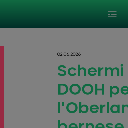
02.06.2026
Schermi
DOOH pe
l'Oberla
bernese